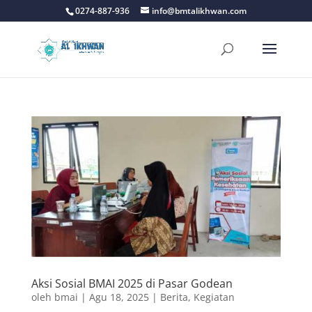
0274-887-936
info@bmtalikhwan.com
Aksi Sosial BMAI 2025 di Pasar Godean
oleh
bmai
|
Agu 18, 2025
|
Berita
,
Kegiatan