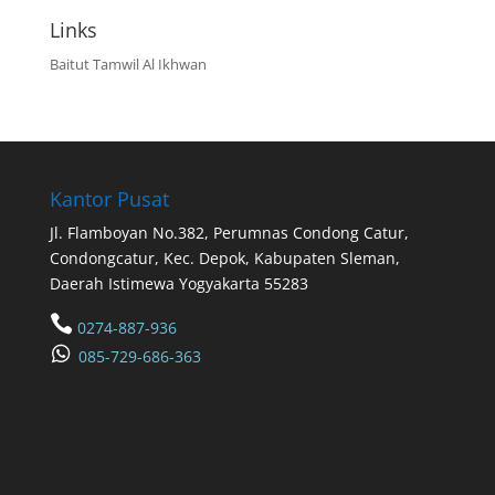
Links
Baitut Tamwil Al Ikhwan
Kantor Pusat
Jl. Flamboyan No.382, Perumnas Condong Catur,
Condongcatur, Kec. Depok, Kabupaten Sleman,
Daerah Istimewa Yogyakarta 55283

0274-887-936
085-729-686-363