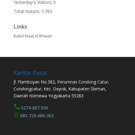
Yesterday's Visitors:
0
Total Visitors:
7,765
Links
Baitul Maal Al Ikhwan
Kantor Pusat
Jl. Flamboyan No.382, Perumnas Condong Catur,
Condongcatur, Kec. Depok, Kabupaten Sleman,
Daerah Istimewa Yogyakarta 55283

0274-887-936
085-729-686-363