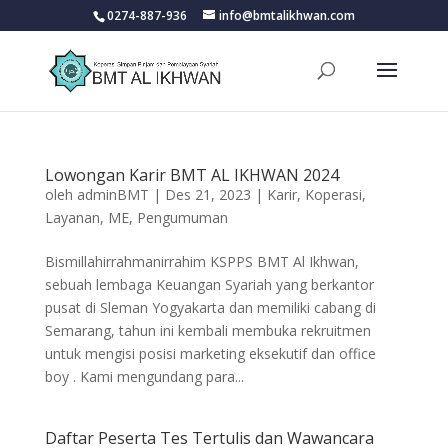
0274-887-936
info@bmtalikhwan.com
Lowongan Karir BMT AL IKHWAN 2024
oleh
adminBMT
|
Des 21, 2023
|
Karir
,
Koperasi
,
Layanan
,
ME
,
Pengumuman
Bismillahirrahmanirrahim KSPPS BMT Al Ikhwan,
sebuah lembaga Keuangan Syariah yang berkantor
pusat di Sleman Yogyakarta dan memiliki cabang di
Semarang, tahun ini kembali membuka rekruitmen
untuk mengisi posisi marketing eksekutif dan office
boy . Kami mengundang para...
Daftar Peserta Tes Tertulis dan Wawancara