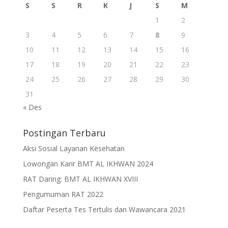
S
S
R
K
J
S
M
1
2
3
4
5
6
7
8
9
10
11
12
13
14
15
16
17
18
19
20
21
22
23
24
25
26
27
28
29
30
31
« Des
Postingan Terbaru
Aksi Sosial Layanan Kesehatan
Lowongan Karir BMT AL IKHWAN 2024
RAT Daring: BMT AL IKHWAN XVIII
Pengumuman RAT 2022
Daftar Peserta Tes Tertulis dan Wawancara 2021