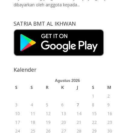
dibayarkan oleh anggota kepada...
SATRIA BMT AL IKHWAN
Kalender
Agustus 2026
S
S
R
K
J
S
M
1
2
3
4
5
6
7
8
9
10
11
12
13
14
15
16
17
18
19
20
21
22
23
24
25
26
27
28
29
30