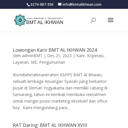
0274-887-936
info@bmtalikhwan.com
Lowongan Karir BMT AL IKHWAN 2024
oleh
adminBMT
|
Des 21, 2023
|
Karir
,
Koperasi
,
Layanan
,
ME
,
Pengumuman
Bismillahirrahmanirrahim KSPPS BMT Al Ikhwan,
sebuah lembaga Keuangan Syariah yang berkantor
pusat di Sleman Yogyakarta dan memiliki cabang di
Semarang, tahun ini kembali membuka rekruitmen
untuk mengisi posisi marketing eksekutif dan office
boy . Kami mengundang para...
RAT Daring: BMT AL IKHWAN XVIII